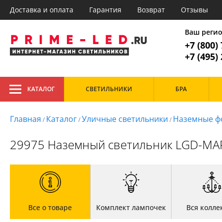
Доставка и оплата
Гарантия
Возврат
Отзывы
Главное меню
1. Потол
Ваш реги
+7 (800)
Все товары к
1. Потолочные
+7 (495)
2. Подвесные
3. Точечные
Тип
4. Споты
КАТАЛОГ
СВЕТИЛЬНИКИ
БРА
Светодиодные
Гос
5. Лампочки
Кух
6. Светодиодная подсветка
Маг
Главная
Каталог
Уличные светильники
Наземные ф
/
/
/
Стиль
7. Трековые системы
Офи
8. Уличные светильники
Современный
29975 Наземный светильник LGD-MARK
Главная
Доставка и оплата
Гарантия
Возврат
Все о товаре
Комплект лампочек
Вся колле
Отзывы
Установка