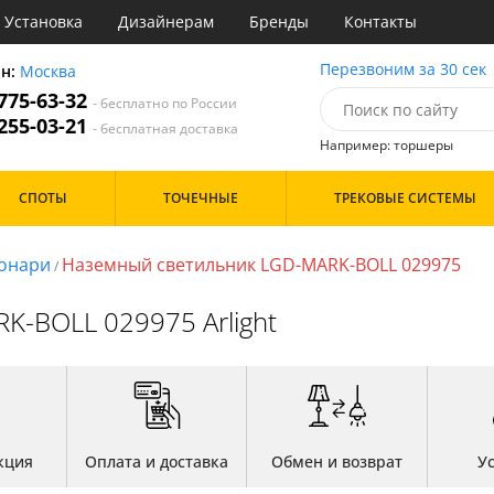
Установка
Дизайнерам
Бренды
Контакты
очные
Перезвоним за 30 сек
он:
Москва
 775-63-32
- бесплатно по России
атегории
 255-03-21
- бесплатная доставка
Например: торшеры
Назначение
Цвет
Дизайн/Форма
СПОТЫ
ТОЧЕЧНЫЕ
ТРЕКОВЫЕ СИСТЕМЫ
тиная
Белые
ня
Черные
Особенности
азин
онари
Наземный светильник LGD-MARK-BOLL 029975
/
с
Цоколь
-BOLL 029975 Arlight
кция
Оплата и доставка
Обмен и возврат
У