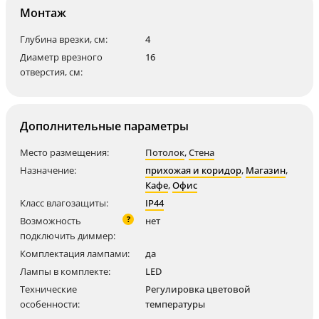
Монтаж
Глубина врезки, см:
4
Диаметр врезного
16
отверстия, см:
Дополнительные параметры
Место размещения:
Потолок
,
Стена
Назначение:
прихожая и коридор
,
Магазин
,
Кафе
,
Офис
Класс влагозащиты:
IP44
?
Возможность
нет
подключить диммер:
Комплектация лампами:
да
Лампы в комплекте:
LED
Технические
Регулировка цветовой
особенности:
температуры