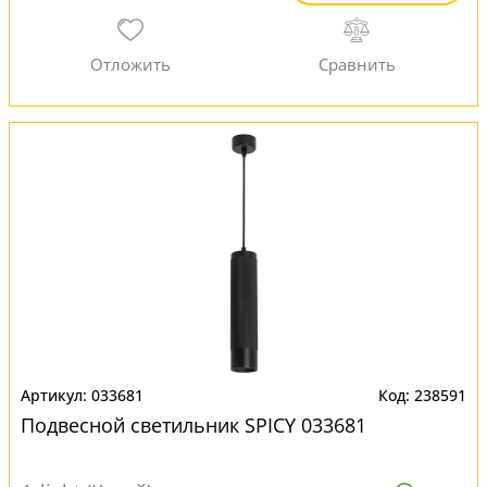
033681
238591
Подвесной светильник SPICY 033681