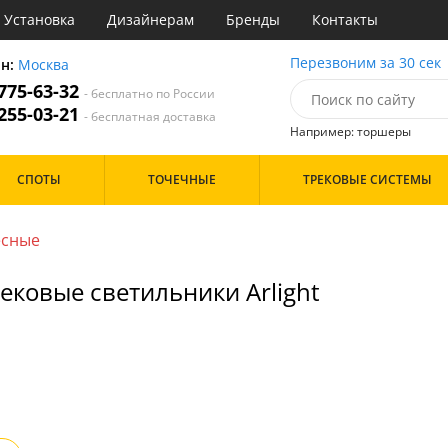
Установка
Дизайнерам
Бренды
Контакты
очные
Перезвоним за 30 сек
он:
Москва
 775-63-32
- бесплатно по России
атегории
 255-03-21
- бесплатная доставка
Например: торшеры
Назначение
Цвет
Дизайн/Форма
СПОТЫ
ТОЧЕЧНЫЕ
ТРЕКОВЫЕ СИСТЕМЫ
тиная
Белые
ня
Черные
Особенности
азин
есные
с
Цоколь
ековые светильники Arlight