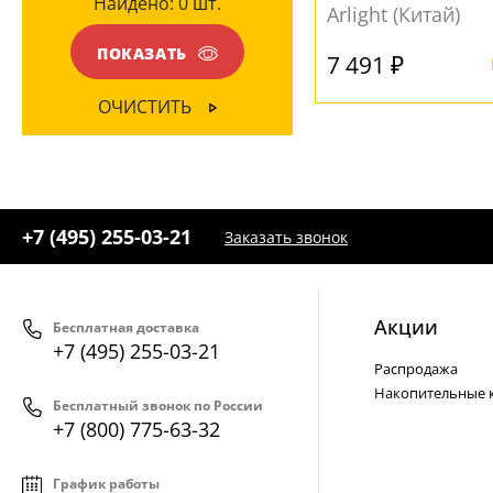
Найдено:
0
шт.
Желтый
(2)
Arlight (Китай)
Ваш регион:
Москва
Черный
(4)
ПОКАЗАТЬ
7 491 ₽
+7 (800) 775-63-32
- бесплатно по России
+7 (495) 255-03-21
ОЧИСТИТЬ
- бесплатная доставка
+7 (495) 255-03-21
Заказать звонок
Акции
Бесплатная доставка
+7 (495) 255-03-21
Распродажа
Накопительные 
Бесплатный звонок по России
+7 (800) 775-63-32
График работы