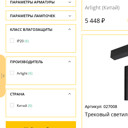
ФОРМА ПЛАФОНА
ПАРАМЕТРЫ АРМАТУРЫ
Ширина, см
Arlight (Китай)
-
Цилиндр
(6)
ЦВЕТ АРМАТУРЫ
ПАРАМЕТРЫ ЛАМПОЧЕК
5 448 ₽
Диаметр, см
Количество ламп
Белый
(2)
ПОВЕРХНОСТЬ
КЛАСС ВЛАГОЗАЩИТЫ
-
-
Черный
(4)
Матовый
(6)
Длина, см
IP20
(6)
Общая мощность ламп
-
МАТЕРИАЛ
-
НАПРАВЛЕНИЕ
ПРОИЗВОДИТЕЛЬ
Напряжение
Металл
(6)
Вниз
(6)
-
Arlight
(6)
ПОВЕРХНОСТЬ
МАТЕРИАЛ
Матовый
(6)
Металл
(6)
СТРАНА
Китай
(6)
027008
ЦВЕТ ПЛАФОНОВ
Трековый светил
Белый
(2)