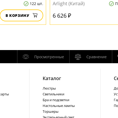
Arlight (Китай)
122 шт.
П
6 626 ₽
В КОРЗИНУ
Просмотренные
Сравнение
Каталог
С
Люстры
До
карты
Светильники
Ус
Бра и подсветки
Га
Настольные лампы
По
Торшеры
Экстерьерный свет