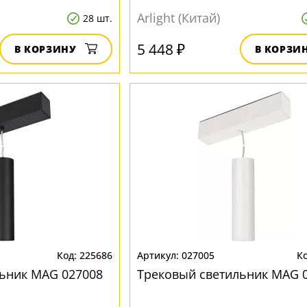
Arlight (Китай)
28 шт.
5 448 ₽
В КОРЗИНУ
В КОРЗИ
225686
027005
ьник MAG 027008
Трековый светильник MAG 