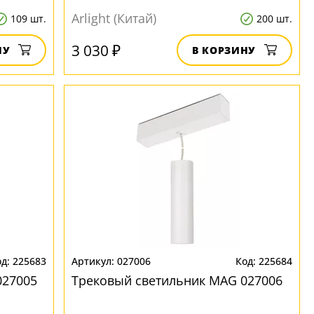
Arlight (Китай)
109 шт.
200 шт.
3 030 ₽
НУ
В КОРЗИНУ
225683
027006
225684
027005
Трековый светильник MAG 027006