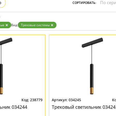
р
СОРТИРОВАТЬ:
:
ные
Вид:
Трековые системы
238779
034245
ьник 034244
Трековый светильник 03424