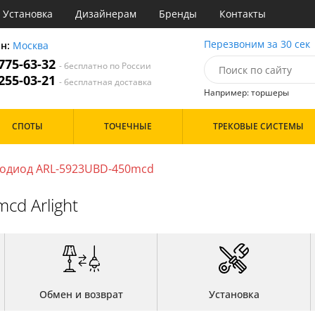
Установка
Дизайнерам
Бренды
Контакты
очные
Перезвоним за 30 сек
он:
Москва
 775-63-32
- бесплатно по России
атегории
 255-03-21
- бесплатная доставка
Например: торшеры
Назначение
Цвет
Дизайн/Форма
СПОТЫ
ТОЧЕЧНЫЕ
ТРЕКОВЫЕ СИСТЕМЫ
тиная
Белые
ня
Черные
Особенности
азин
одиод ARL-5923UBD-450mcd
с
Цоколь
d Arlight
Обмен и возврат
Установка