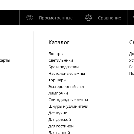
Просмотренные
Сравнение
Каталог
С
Люстры
До
карты
Светильники
Ус
Бра и подсветки
Га
Настольные лампы
По
Торшеры
Экстерьерный свет
Лампочки
Светодиодные ленты
Шнуры и удлинители
Для кухни
Для детской
Для гостиной
Для ванной