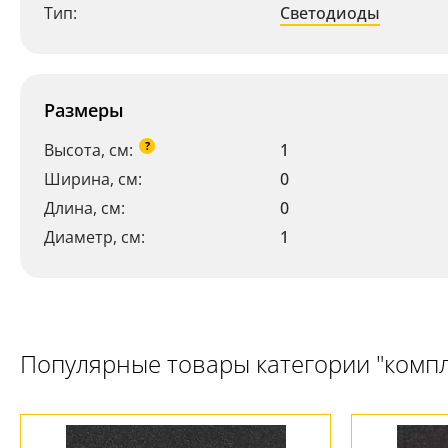
Тип:
Светодиоды
Размеры
?
Высота, см:
1
Ширина, см:
0
Длина, см:
0
Диаметр, см:
1
Популярные товары категории "комп
Ваш регион:
Москва
+7 (800) 775-63-32
- бесплатно по России