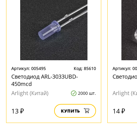
+7 (495) 255-03-21
- бесплатная доставка
Артикул: 005495
Код: 85610
Артикул: 0
Светодиод ARL-3033UBD-
Светодио
450mcd
Arlight (Китай)
Arlight (
2000 шт.
13 ₽
14 ₽
КУПИТЬ