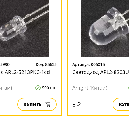
05990
Код: 85635
Артикул: 006015
д ARL2-5213PKC-1cd
Светодиод ARL2-8203
Китай)
Arlight (Китай)
500 шт.
8 ₽
КУПИТЬ
КУП