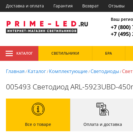
Доставка и оплата
Гарантия
Возврат
Отзывы
Главное меню
1. Потол
Ваш реги
+7 (800)
Все товары к
1. Потолочные
+7 (495)
2. Подвесные
3. Точечные
Тип
4. Споты
КАТАЛОГ
СВЕТИЛЬНИКИ
БРА
Светодиодные
Гос
5. Лампочки
Кух
6. Светодиодная подсветка
Маг
Главная
Каталог
Комплектующие
Светодиоды
Свет
/
/
/
/
Стиль
7. Трековые системы
Офи
8. Уличные светильники
Современный
005493 Светодиод ARL-5923UBD-450mc
Главная
Доставка и оплата
Гарантия
Возврат
Все о товаре
Оплата и доставка
Отзывы
Установка