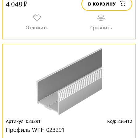
4 048 ₽
В КОРЗИНУ
023291
236412
Профиль WPH 023291