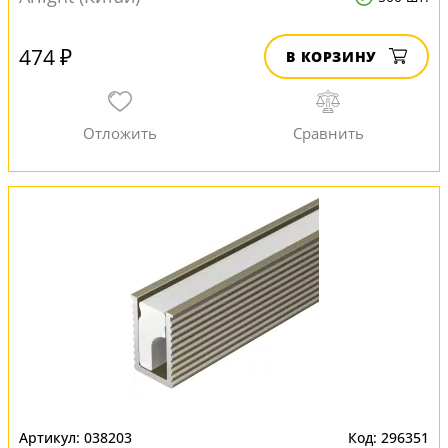
474 ₽
В КОРЗИНУ
038203
296351