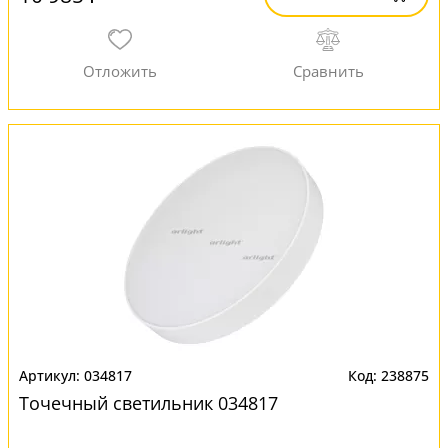
034817
238875
Точечный светильник 034817