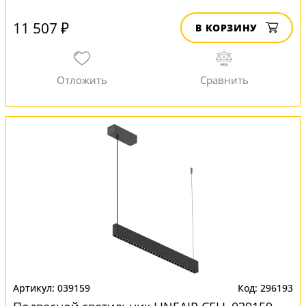
11 507 ₽
В КОРЗИНУ
039159
296193