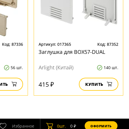
Код: 87336
Артикул: 017365
Код: 87352
Заглушка для BOX57-DUAL
Arlight (Китай)
56 шт.
140 шт.
415 ₽
ИТЬ
КУПИТЬ
Избранное
0
шт.
0
₽
ОФОРМИТЬ