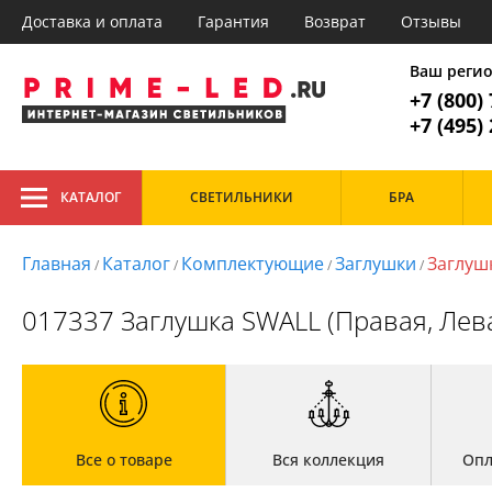
Доставка и оплата
Гарантия
Возврат
Отзывы
Главное меню
1. Потол
Ваш реги
+7 (800)
Все товары к
1. Потолочные
+7 (495)
2. Подвесные
3. Точечные
Тип
4. Споты
КАТАЛОГ
СВЕТИЛЬНИКИ
БРА
Светодиодные
Гос
5. Лампочки
Кух
6. Светодиодная подсветка
Маг
Главная
Каталог
Комплектующие
Заглушки
Заглуш
/
/
/
/
Стиль
7. Трековые системы
Офи
8. Уличные светильники
Современный
017337 Заглушка SWALL (Правая, Левая
Главная
Доставка и оплата
Гарантия
Возврат
Все о товаре
Вся коллекция
Опл
Отзывы
Установка