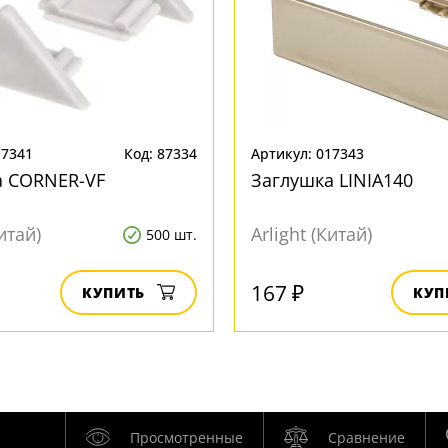
17341
Код: 87334
Артикул: 017343
а CORNER-VF
Заглушка LINIA140
Китай)
Arlight (Китай)
500 шт.
167 ₽
КУПИТЬ
КУП
Просмотренные
Сравнение