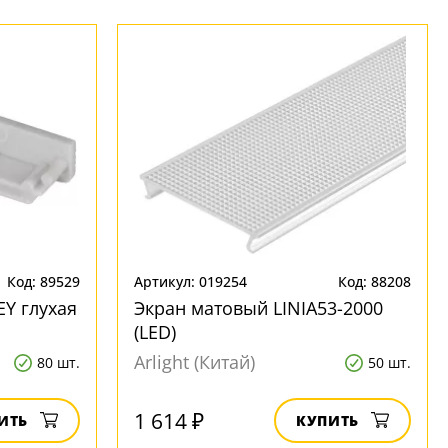
Код: 89529
Артикул: 019254
Код: 88208
Y глухая
Экран матовый LINIA53-2000
(LED)
Arlight (Китай)
80 шт.
50 шт.
1 614 ₽
ИТЬ
КУПИТЬ