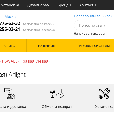
Установка
Дизайнерам
Бренды
Контакты
очные
Перезвоним за 30 сек
он:
Москва
 775-63-32
- бесплатно по России
атегории
 255-03-21
- бесплатная доставка
Например: торшеры
Назначение
Цвет
Дизайн/Форма
СПОТЫ
ТОЧЕЧНЫЕ
ТРЕКОВЫЕ СИСТЕМЫ
тиная
Белые
ня
Черные
Особенности
азин
ка SWALL (Правая, Левая)
с
Цоколь
) Arlight
ата и доставка
Обмен и возврат
Установка