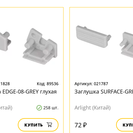
21828
Код: 89536
Артикул: 021787
 EDGE-08-GREY глухая
Заглушка SURFACE-GRE
Китай)
Arlight (Китай)
258 шт.
72 ₽
КУПИТЬ
КУП