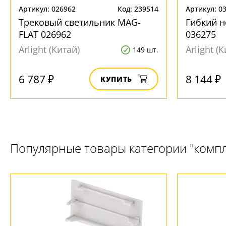
Артикул: 026962
Код: 239514
Артикул: 0
Трековый светильник MAG-
Гибкий 
FLAT 026962
036275
Arlight (Китай)
Arlight (
149 шт.
6 787 ₽
8 144 ₽
КУПИТЬ
Популярные товары категории "комп