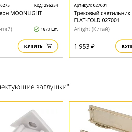
36275
Код: 296254
Артикул: 027001
неон MOONLIGHT
Трековый светильник
FLAT-FOLD 027001
Китай)
Arlight (Китай)
1870 шт.
1 953 ₽
КУПИТЬ
КУП
лектующие заглушки"